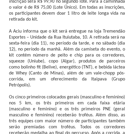
inscrição será R$ 99,90 no segundo lote. Para a caminhada
o valor é de R$ 75,00 (Lote Único). Em todas as inscrições,
os participantes devem doar 1 litro de leite longa vida na
retirada do kit.
A Aciu informa que o kit será entregue na loja Tremendão
Esportes – Unidade da Rua Ituiutaba, 10. A retirada será na
sexta-feira (dia 11), no período da tarde, e no sábado (dia
12), no período da manhã. Além da camiseta do evento, o
kit contém número de peito e chip para os corredores,
squeeze (Uniube), copo (Algar), produtos de parceiros
como bolinho fit (Belive), energético (TNT), e bebida láctea
de Whey (Canto de Minas), além de um vale-chopp pós-
corrida, em um oferecimento da Itaipava (Grupo
Petrópolis).
Os cinco primeiros colocados gerais (masculino e feminino)
nos 5 km, os três primeiros em cada faixa etária
(masculino e feminino) e os três primeiros PNE (geral
masculino e feminino) receberão troféus. Além disso, as
três equipes com maior número de participantes também
serão premiadas com troféus. Todos os corredores
receberão medalha ao final do percurso. Após a corrida, a