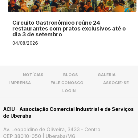
Circuito Gastronômico reúne 24
restaurantes com pratos exclusivos até o
dia 3 de setembro
04/08/2026
NOTÍCIAS
BLOGS
GALERIA
IMPRENSA
FALE CONOSCO
ASSOCIE-SE
LOGIN
ACIU - Associação Comercial Industrial e de Serviços
de Uberaba
Av. Leopoldino de Oliveira, 3433 - Centro
CEP 38010-050 | Uberaba/MG